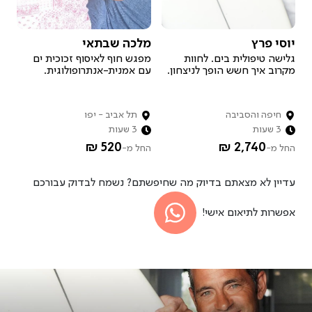
איך זה עובד?
יוסי פרץ
מלכה שבתאי
רוצה להיות מארח.ת?
גלישה טיפולית בים. לחוות
מפגש חוף לאיסוף זכוכית ים
מקרוב איך חשש הופך לניצחון.
עם אמנית-אנתרופולוגית.
חיפה והסביבה
תל אביב - יפו
3 שעות
3 שעות
520 ₪
2,740 ₪
החל מ-
החל מ-
עדיין לא מצאתם בדיוק מה שחיפשתם? נשמח לבדוק עבורכם
אפשרות לתיאום אישי!