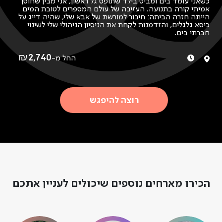
כשאני עומד בים ומביט בילד שתופס גל ראשון, אני מבין שחוסן
אמיתי קורה בתנועה. העזיבה של עולם המספרים לטובת המים
הייתה חזרה הביתה: חיבור למורשת של אבא שלי, שהיה דייג על
כיסא גלגלים, והזדמנות לקחת את הניסיון הניהולי שלי לשינוי
חברתי בים.
היום, כמנכ״ל עמותת ״רואים את האופק בים", החוף הוא
המעבדה שלי. לצד הניהול, אני מנחה את הצוות ומלווה את
החניכים במים. כשניכנס יחד לים, תראו מקרוב איך אנחנו
₪
2,740
החל מ-
עובדים עם נוער בסיכון בתוכניות העצמה, ילדים וצעירים עם
מוגבלויות פיזיות וחושיות. תהיו חלק פעיל ברגעי המאבק
וההצלחה, ותחוו מקרוב את הרגע שבו ניהול אימפקט בשטח
הופך חרדה לניצחון.
תצאו מפה עם עור מלוח והוכחה חיה לכך שגל אחד נכון יכול
רוצה להיפגש
לשנות חיים.
הכירו מארחים נוספים שיכולים לעניין אתכם