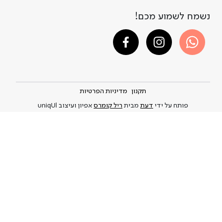
נשמח לשמוע מכם!
תקנון
מדיניות הפרטיות
פותח על ידי
דעת
מבית
ריל קומרס
אפיון ועיצוב uniqUl
A DAY IN A LIFE © 2021-2026
Privacy Policy
and
.This site is protected by reCAPTCHA and the Google
Terms of Service
apply