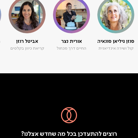
סוזן גיליאן סונאיה
אורית נצר
אביטל רוזן
ר
קול ושירה אינדיאנית
החיים דרך מכחול
קריאת כיוון בקלפים
רוצים להתעדכן בכל מה שחדש אצלנו?