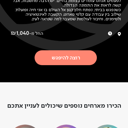
לפעמים אנחנו עומדים בצומת בחיים: יש הרבה מחשבות, אבל
קשה לראות את התמונה הגדולה.
כשנפגש בביתי, נפתח חלון קטן אל העולם בו אני חיה ופועלת:
שילוב בין עבודה עם קלפי טארוט, הקשבה לאינטואיציה
ולסימנים, וחיבור לעולמות שמעבר למה שנראה לעין.
נשב לקפה, נכיר, נדבר, ונחווה מעט מהדרך שבה אני ניגשת
ומסתכלת על החיים.
אספר על העבודה שלי עם קלפים, על תקשור ועל החיבור שלי
₪
1,040
החל מ-
לעולם שמעבר לפרגוד. איך כל אלה יכולים לעזור לנו לקבל
בהירות, כיוון והבנה עמוקה יותר של מה שקורה בחיים שלנו.
נפתח גם פריסת קלפים משותפת, נשאל שאלות, ונראה איך
הסמלים של הטארוט יכולים להאיר נקודות מבט חדשות, לזהות
סימני דרך של החיים.
רוצה להיפגש
הכירו מארחים נוספים שיכולים לעניין אתכם