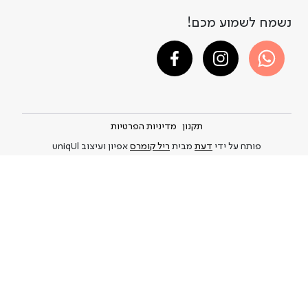
נשמח לשמוע מכם!
תקנון
מדיניות הפרטיות
פותח על ידי
דעת
מבית
ריל קומרס
אפיון ועיצוב uniqUl
A DAY IN A LIFE © 2021-2026
Privacy Policy
and
.This site is protected by reCAPTCHA and the Google
Terms of Service
apply