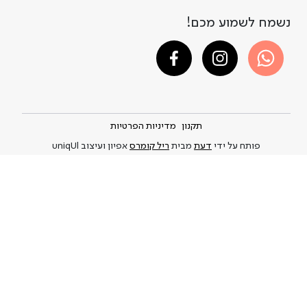
נשמח לשמוע מכם!
תקנון
מדיניות הפרטיות
פותח על ידי
דעת
מבית
ריל קומרס
אפיון ועיצוב uniqUl
A DAY IN A LIFE © 2021-2026
Privacy Policy
and
.This site is protected by reCAPTCHA and the Google
Terms of Service
apply