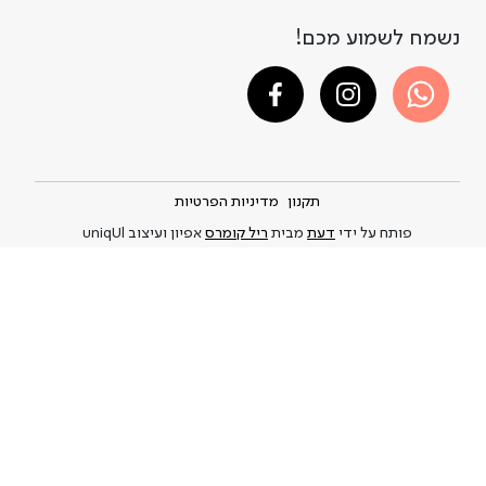
נשמח לשמוע מכם!
תקנון
מדיניות הפרטיות
פותח על ידי
דעת
מבית
ריל קומרס
אפיון ועיצוב uniqUl
A DAY IN A LIFE © 2021-2026
Privacy Policy
and
.This site is protected by reCAPTCHA and the Google
Terms of Service
apply