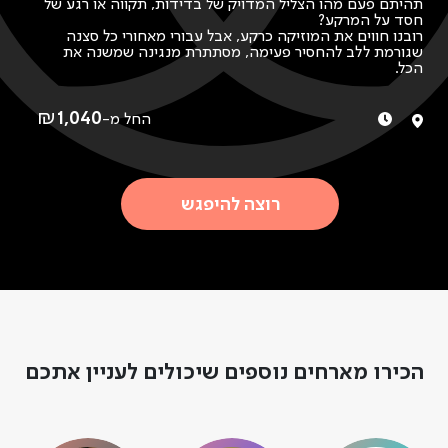
תהיתם פעם מהו הצליל המדויק של בדידות, תקווה או רגע של
חסד על המרקע?
רובנו חווים את המוזיקה כרקע, אבל עבורי מאחורי כל סצנה
שגורמת ללב להחסיר פעימה, מסתתרת מנגינה שמשנה את
הכל.
כפסנתרנית ומלחינה לקולנוע ולטלוויזיה, אני חיה בחיבור שבין
התסריט לצליל: מתרגמת רגשות גולמיים לפסקול שמעניק
ליצירה את הנשמה שלה.
₪
1,040
החל מ-
אני מזמינה אתכם להצטרף לקצב העבודה היומי שלי; ניגש יחד
אל הפסנתר ונפצח את הקוד הרגשי שמשלים תסריט במנגינה.
נבחין איך בחירה בתו בודד משנה את האטמוספירה בחדר
ומספרת את מה שהמילים לא יכולות. זו הזמנה נדירה להשתתף
בתהליך היצירה, לגלות איך רעיון הופך להרמוניה, ולחזור לשגרה
רוצה להיפגש
עם תדר חדש של הקשבה ותובנות על הפסקול שמלווה את
חיינו.
הכירו מארחים נוספים שיכולים לעניין אתכם