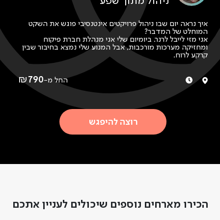
ניהול מתוך שפע
אמנות
רפואה
חקלאות
איך נראה יום שבו ניהול פרויקטים אינטנסיבי פוגש את השקט
המוחלט של המדבר?
אני מזי לייבל לרנר. ביומיום שלי אני מנהלת חברת פיקוח
ומחזיקה מערכות מורכבות, אבל המנוע שלי נמצא בחיבור שבין
קרקע לרוח.
את היכולת לנהל עשייה גדולה מתוך שקט עמוק זיקקתי
כשבניתי את חיי מחדש מתוך שבר והפכתי את השפה הזו
לאסטרטגיית חיים.
₪
790
החל מ-
כשתצטרפו אליי, נצא מהמירוץ אל המרחב המדברי שבו אני
פועלת, מקום שבו השקט הופך למצע לניהול המציאות שבחוץ.
בין ווילת האירוח שלי לאתרים ארכיאולוגיים באיזור, שמעניקים לי
פרופורציה על זמן, נגלה יחד איך בחירה באופטימיות היא עוגן
עבודה יציב.
רוצה להיפגש
נשב סביב שולחן הקריסטלים שלי, המשמשים אותי ככלי פרקטי
לכיול פוקוס ודיוק מטרות, ונחזור ליומיום עם הידיעה שהשפע
תלוי בתדר שנבחר להחזיק.
הכירו מארחים נוספים שיכולים לעניין אתכם