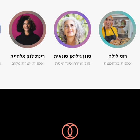
רוני לילה
סוזן גיליאן סונאיה
רינת לוק אלחייק
אמנות במחמצת
קול ושירה אינדיאנית
אמנית יוצרת מקום
ש