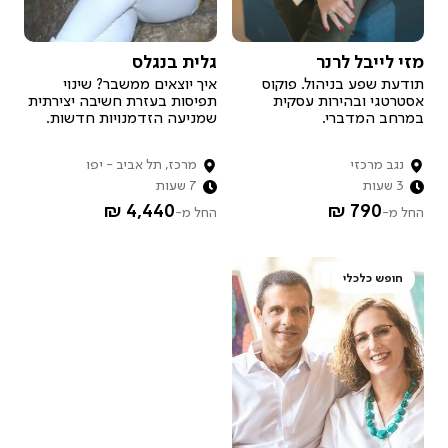
איך זה עובד?
מזי לייבל לרנר
גלית בנגלס
רוצה להיות מארח.ת?
תודעת שפע בניהול. פוקוס
איך יוצאים ממשבר? שינוי
אסטרטגי ובהירות עסקית
תפיסות בעזרת חשיבה יצירתית
במרחב המדברי.
שמניעה הזדמנויות חדשות.
נגב מרכזי
מרכז, תל אביב - יפו
3 שעות
7 שעות
4,440 ₪
790 ₪
החל מ-
החל מ-
חופש כלכלי