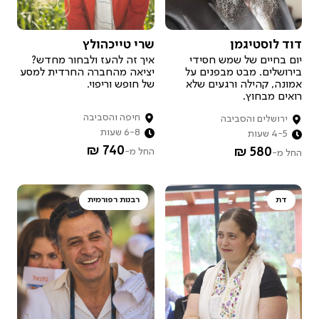
איך זה עובד?
דוד לוסטיגמן
שרי טייכהולץ
רוצה להיות מארח.ת?
יום בחיים של שמש חסידי
איך זה להעז ולבחור מחדש?
בירושלים. מבט מבפנים על
יציאה מהחברה החרדית למסע
אמונה, קהילה ורגעים שלא
של חופש וריפוי.
רואים מבחוץ.
חיפה והסביבה
ירושלים והסביבה
6-8 שעות
4-5 שעות
740 ₪
580 ₪
החל מ-
החל מ-
דת
רבנות רפורמית