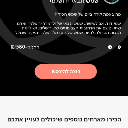
שמש וגבאי ירושלמי
אמנות
רפואה
חקלאות
מה באמת קורה ביום של שמש חסידי?
שמי דוד, אב לשישה, שמש וגבאי של אדמו"ר ירושלמי, ואדם
שחי ונושם את הרחובות הצבעוניים של ירושלים. יש לי את
הזכות הגדולה להיות שמש של האדמו"ר שלנו, תפקיד שכולל
בתוכו כמה תחומים יחד והופך את החיים למאתגרים, מעניינים
ומלאי משמעות.
₪
580
החל מ-
אני מזמין אתכם להצטרף אליי ליום שבו נפתחת דלת לעולם
פנימי, חי ופועם. נפגוש מקרוב במהלך היומיום שלי את המקצב
של חיי החסידות דרך השגרה ברגעים הקטנים שמרכיבים
אותה.
רוצה להיפגש
נבקר במקומות שמוכרים רק למקומיים, נפגוש אנשים
מהחסידות, ונגלה איך מרגישים החיים בין רגעי קדושה, חיי
קהילה ומסורות שעוברות מדור לדור. נעבור בסמטאות הציוריות,
נוכל להריח את ריח מאפיות הבייגלך שממלא את האוויר, לראות
את הילדים משחקים בחצרות ולצעוד יחד בתוך חוויה שלא
הרבה זוכים לה, חוויה שגורמת לך להרגיש לרגע חלק ממשהו
גדול, פשוט ואנושי.
הכירו מארחים נוספים שיכולים לעניין אתכם