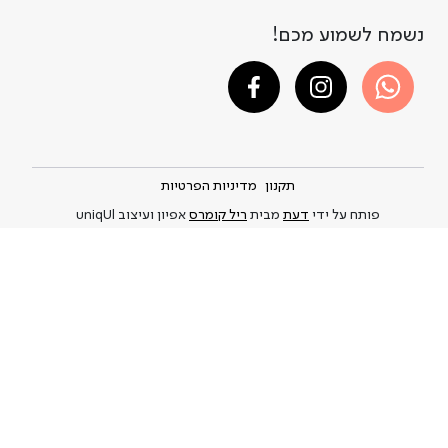
נשמח לשמוע מכם!
תקנון
מדיניות הפרטיות
פותח על ידי
דעת
מבית
ריל קומרס
אפיון ועיצוב uniqUl
A DAY IN A LIFE © 2021-2026
Privacy Policy
and
.This site is protected by reCAPTCHA and the Google
Terms of Service
apply