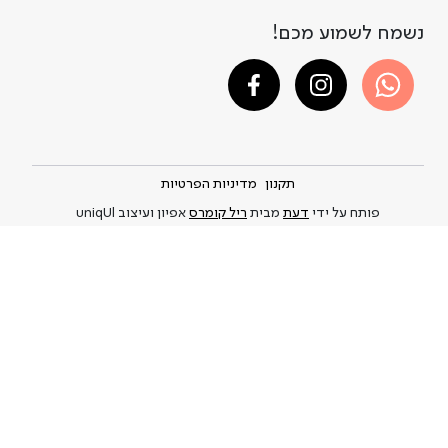
נשמח לשמוע מכם!
תקנון
מדיניות הפרטיות
פותח על ידי
דעת
מבית
ריל קומרס
אפיון ועיצוב uniqUl
A DAY IN A LIFE © 2021-2026
Privacy Policy
and
.This site is protected by reCAPTCHA and the Google
Terms of Service
apply