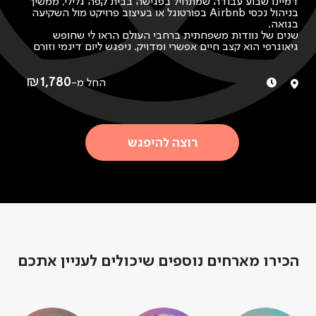
דמיינו שבוע עבודה שמתחיל בפגישה בבית קפה גלילי, ממשיך
בניהול נכסי Airbnb בפורטוגל או בעיצוב פרויקט מול השקיעה
בגואה.
שנים של נוודות משפחתית ברחבי העולם הראו לי שחופש
גיאוגרפי הוא קצב חיים אפשרי ומדויק. ניפגש ליום דינמי וזורם
שכולו עבודה מרחוק. ניסע לבית הקפה, נתמלא באווירה נעימה
וקפה טוב. נשמע פודקאסטים מעוררי השראה בדרך, ונשוחח על
איך יוצרים סגנון חיים גמיש וחופשי יותר.
₪
1,780
החל מ-
נצא לטבע, ונגלה יחד איך גם באמצע "שום מקום" אפשר לפתוח
לפטופ, לחשוב ולעבוד כשהכול נמצא אצלנו בין האצבעות. נבקר
בביתנו, שבעצמו מהווה נכס עסקי, ותוכלו להרגיש מקרוב איך
אפשר לראות את החיים, גם כמשפחה, כדינמיים, יצירתיים
ומשתנים.
רוצה להיפגש
הכירו מארחים נוספים שיכולים לעניין אתכם