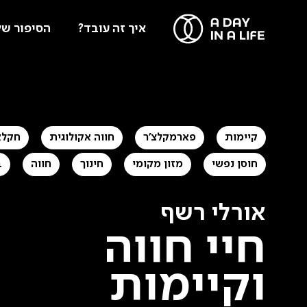
איך זה עובד?
הסיפור של
קיימות
פארמקלצ'ר
חווה אקולוגית
חקלא
חוסן נפשי
מזון מקומי
חינוך
חווה
ב
אורלי רשף
חיי חווה
וקיימות