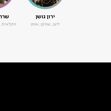
ירון גושן
שרה 
ליצן, שחקן, אומן
חקלאית. 