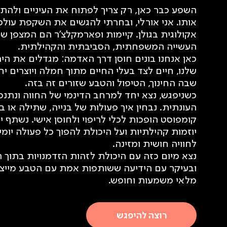
השפע כבר כאן, רק צריך לפתוח את העיניים ולהתח
אותו. אני אורלי, ובחרתי להגשים את השקפת עולמ
אקולוגית בגולן. קיימות ופארמקלצ'ר הם המצפן ש
העשייה המשפחתית, הסביבתית והקהילתית.
כאן אנחנו בונים חוסן דרך האדמה: מגדלים את הי
שלנו, חיים לצד בעלי החיים מתוך חמלה ויוצרים י
שבה החינוך, הטיפול והטבע שזורים זה בזה.
כשניפגש, נצא יחד למרחב הדינמי של החווה ונתנס
העונתית. נבחין איך פעולות של בנייה, שתילה או בנ
קומפוסט הופכות לכלי לריפוי ולחוסן אישי. נשתף י
יוזמות קהילתיות ועל היכולת להפוך כל פעולה יומי
לחוויה חושית ומזינה.
נצא מיום כזה עם היכולת לזהות הזדמנויות בתוך ה
ובעיקר עם הידיעה ששותפות אמת עם הטבע מייצר
מלאי משמעות וחופש.
רוצה להיפגש