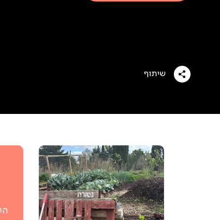
שיתוף
הט