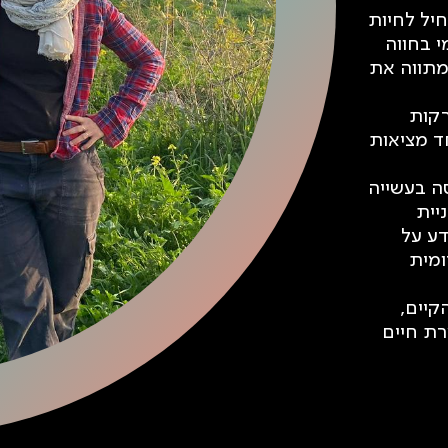
יל לחיות
י בחווה
מתווה את
רקות
חד מציאות
ה בעשייה
יית
דע על
ומית
קיים,
ת חיים