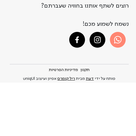
רוצים לשתף אותנו בחוויה שעברתם?
נשמח לשמוע מכם!
תקנון
מדיניות הפרטיות
פותח על ידי
דעת
מבית
ריל קומרס
אפיון ועיצוב uniqUl
A DAY IN A LIFE © 2021-2026
Privacy Policy
and
.This site is protected by reCAPTCHA and the Google
Terms of Service
apply