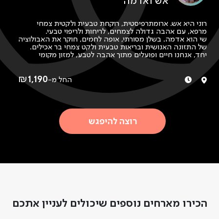
אש ואדמה
אמנות
רפואה
חקלאות
רוני היא אש. ארומתרפיסטית, רוקחת טבעית ולקטית צמחי
מרפא, עם אהבה גדולה לצמחים, לריחות ולריפוי טבעי.
שי הוא אדמה. בשלן מסורתי, אופה לחמים, חוקר את האבולוציה
של התזונה האנושית ובריאות טבעית ולקט צמחי בר אכילים.
יחד, אנחנו חיים ופועלים מתוך אהבה לטבע, למזון מקומי
ועונתי, ולמשמעות שמגיעה מהאדמה.
נצא יחד לשדות הפתוחים של הגליל העליון, נלקט צמחי מאכל
עונתיים ונגלה איך להפוך אותם למאכלים בריאים ומזינים.
₪
1,190
החל מ-
במדורה תחת כיפת השמיים או במטבח הכפרי שלנו, תתנסו
בבישול פראי מסורתי, תלמדו טכניקות שיעניקו לכל ארוחה
שלכם נגיעה של טבע ושורשיות, ותחוו חיבור אמיתי לחומרי גלם
מקומיים.
תצאו עם רגעים של חיבור, דרך חדשה לראות את האוכל
רוצה להיפגש
שסביבכם, טעמים שיישארו בזיכרון, וידע פרקטי שישנה את
הדרך שבה אתם מתייחסים למטבח הטבעי ולליקוט בטבע.
הכירו מארחים נוספים שיכולים לעניין אתכם