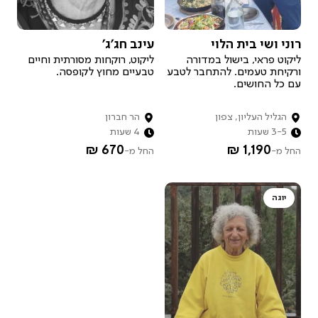
איך זה עובד?
רוני ושי בית הלוי
עינב חג'ג'
רוצה להיות מארח.ת?
ליקוט פראי, בישול במדורה
ליקוט, רוקחות מסורתית וחיים
ורקיחת טעמים. להתחבר לטבע
טבעיים מחוץ לקופסה.
עם כל החושים.
הגליל העליון, צפון
הר חברון
3-5 שעות
4 שעות
670 ₪
1,190 ₪
החל מ-
החל מ-
יוגה